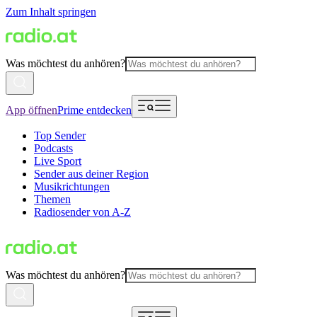
Zum Inhalt springen
Was möchtest du anhören?
App öffnen
Prime entdecken
Top Sender
Podcasts
Live Sport
Sender aus deiner Region
Musikrichtungen
Themen
Radiosender von A-Z
Was möchtest du anhören?