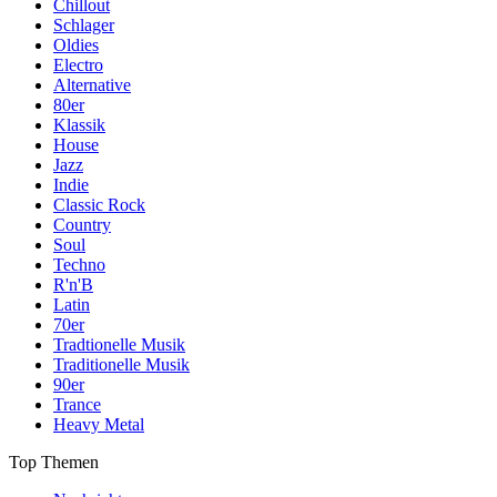
Chillout
Schlager
Oldies
Electro
Alternative
80er
Klassik
House
Jazz
Indie
Classic Rock
Country
Soul
Techno
R'n'B
Latin
70er
Tradtionelle Musik
Traditionelle Musik
90er
Trance
Heavy Metal
Top Themen