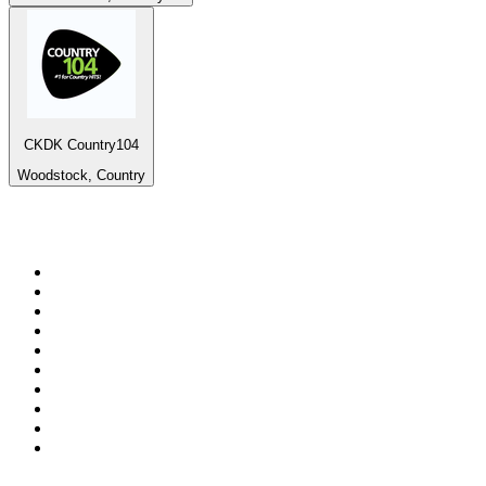
CKDK Country104
Woodstock, Country
Top 100 auf
radio.at
1
.
Hitradio Ö3
2
.
ORF Radio Wien
3
.
Radio Bollerwagen
4
.
kronehit
5
.
ORF Radio Steiermark
6
.
ORF Radio Tirol
7
.
Radio U1 Tirol
8
.
ORF Radio Oberösterreich
9
.
Radio 88.6
10
.
ORF Radio Salzburg