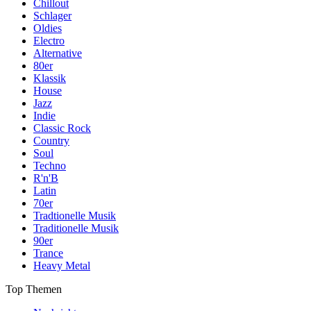
Chillout
Schlager
Oldies
Electro
Alternative
80er
Klassik
House
Jazz
Indie
Classic Rock
Country
Soul
Techno
R'n'B
Latin
70er
Tradtionelle Musik
Traditionelle Musik
90er
Trance
Heavy Metal
Top Themen