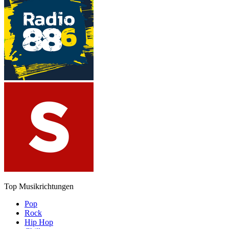
Top Musikrichtungen
Pop
Rock
Hip Hop