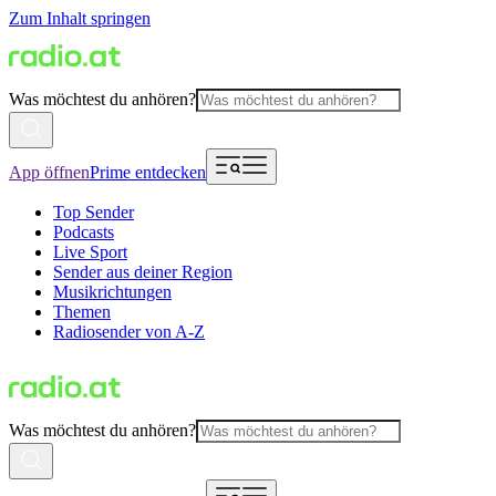
Zum Inhalt springen
Was möchtest du anhören?
App öffnen
Prime entdecken
Top Sender
Podcasts
Live Sport
Sender aus deiner Region
Musikrichtungen
Themen
Radiosender von A-Z
Was möchtest du anhören?