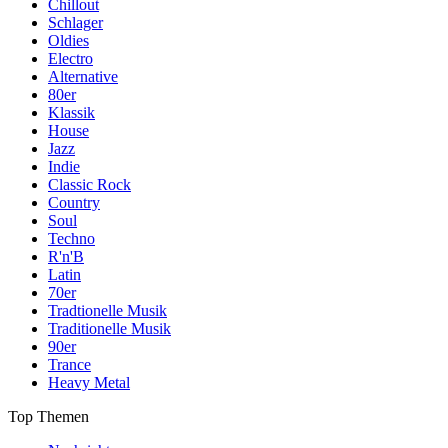
Chillout
Schlager
Oldies
Electro
Alternative
80er
Klassik
House
Jazz
Indie
Classic Rock
Country
Soul
Techno
R'n'B
Latin
70er
Tradtionelle Musik
Traditionelle Musik
90er
Trance
Heavy Metal
Top Themen