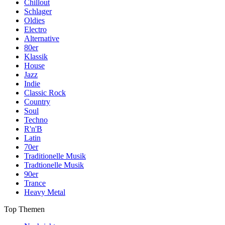
Chillout
Schlager
Oldies
Electro
Alternative
80er
Klassik
House
Jazz
Indie
Classic Rock
Country
Soul
Techno
R'n'B
Latin
70er
Traditionelle Musik
Tradtionelle Musik
90er
Trance
Heavy Metal
Top Themen