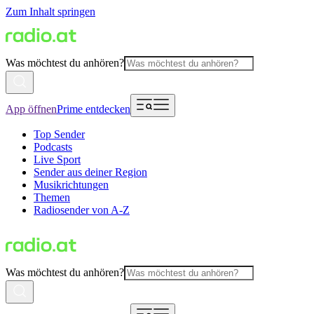
Zum Inhalt springen
Was möchtest du anhören?
App öffnen
Prime entdecken
Top Sender
Podcasts
Live Sport
Sender aus deiner Region
Musikrichtungen
Themen
Radiosender von A-Z
Was möchtest du anhören?