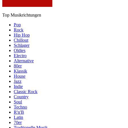
Top Musikrichtungen
Pop
Rock
Hip Hop
Chillout
Schlager
Oldies
Electro
Alternative
80er
Klassik
House
Jazz
Indie
Classic Rock
Country
Soul
Techno
R'n'B
Latin
70er
Tradtionelle Musik