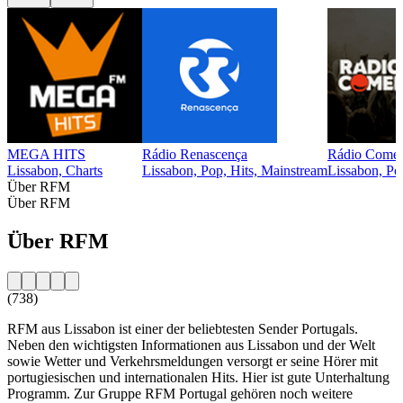
MEGA HITS
Rádio Renascença
Rádio Comer
Lissabon, Charts
Lissabon, Pop, Hits, Mainstream
Lissabon, Po
Über RFM
Über RFM
Über RFM
(738)
RFM aus Lissabon ist einer der beliebtesten Sender Portugals.
Neben den wichtigsten Informationen aus Lissabon und der Welt
sowie Wetter und Verkehrsmeldungen versorgt er seine Hörer mit
portugiesischen und internationalen Hits. Hier ist gute Unterhaltung
Programm. Zur Gruppe RFM Portugal gehören noch weitere