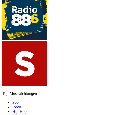
Top Musikrichtungen
Pop
Rock
Hip Hop