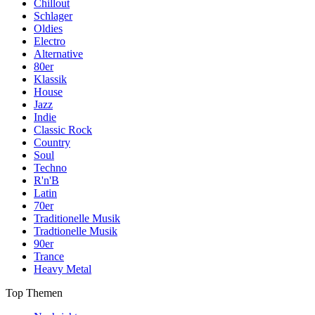
Chillout
Schlager
Oldies
Electro
Alternative
80er
Klassik
House
Jazz
Indie
Classic Rock
Country
Soul
Techno
R'n'B
Latin
70er
Traditionelle Musik
Tradtionelle Musik
90er
Trance
Heavy Metal
Top Themen