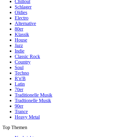
Chillout
Schlager
Oldies
Electro
Alternative
80er
Klassik
House
Jazz
Indie
Classic Rock
Country
Soul
Techno
R'n'B
Latin
70er
Traditionelle Musik
Tradtionelle Musik
90er
Trance
Heavy Metal
Top Themen