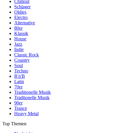
Chillout
Schlager
Oldies
Electro
Alternative
80er
Klassik
House
Jazz
Indie
Classic Rock
Country
Soul
Techno
R'n'B
Latin
70er
Traditionelle Musik
Tradtionelle Musik
90er
Trance
Heavy Metal
Top Themen