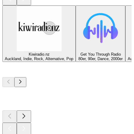
Kiwiradio.nz
Get You Through Radio
Auckland, Indie, Rock, Alternative, Pop
80er, 90er, Dance, 2000er
Auc
Top
Podcasts
Top
Podcasts
Top
Podcasts