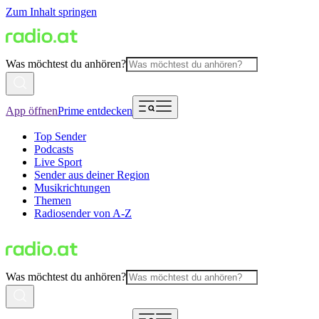
Zum Inhalt springen
Was möchtest du anhören?
App öffnen
Prime entdecken
Top Sender
Podcasts
Live Sport
Sender aus deiner Region
Musikrichtungen
Themen
Radiosender von A-Z
Was möchtest du anhören?