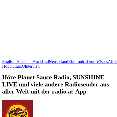
Englisch
Auckland
Auckland
Neuseeland
Electronica
Drum'n'Bass
Afrob
Hop
Kultur
DJ
Interview
Höre Planet Sauce Radio, SUNSHINE
LIVE und viele andere Radiosender aus
aller Welt mit der radio.at-App