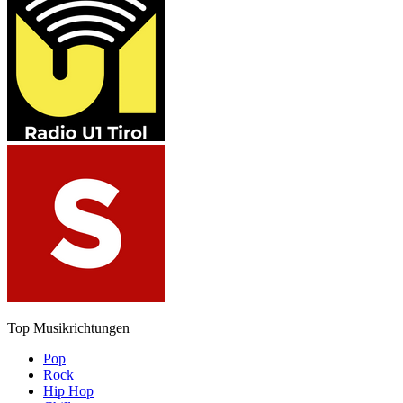
Top Musikrichtungen
Pop
Rock
Hip Hop