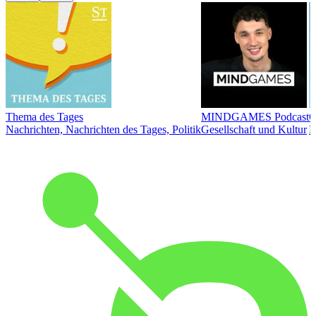
Thema des Tages
MINDGAMES Podcast
Ö
Nachrichten, Nachrichten des Tages, Politik
Gesellschaft und Kultur
N