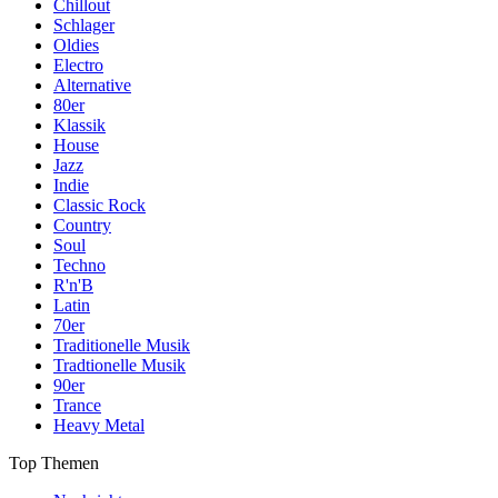
Chillout
Schlager
Oldies
Electro
Alternative
80er
Klassik
House
Jazz
Indie
Classic Rock
Country
Soul
Techno
R'n'B
Latin
70er
Traditionelle Musik
Tradtionelle Musik
90er
Trance
Heavy Metal
Top Themen