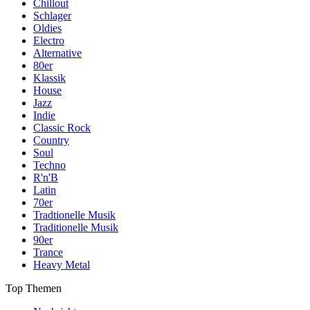
Chillout
Schlager
Oldies
Electro
Alternative
80er
Klassik
House
Jazz
Indie
Classic Rock
Country
Soul
Techno
R'n'B
Latin
70er
Tradtionelle Musik
Traditionelle Musik
90er
Trance
Heavy Metal
Top Themen