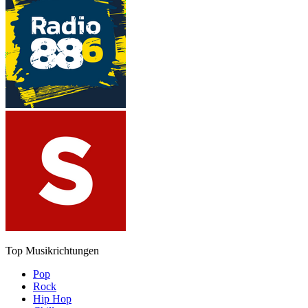
Top Musikrichtungen
Pop
Rock
Hip Hop