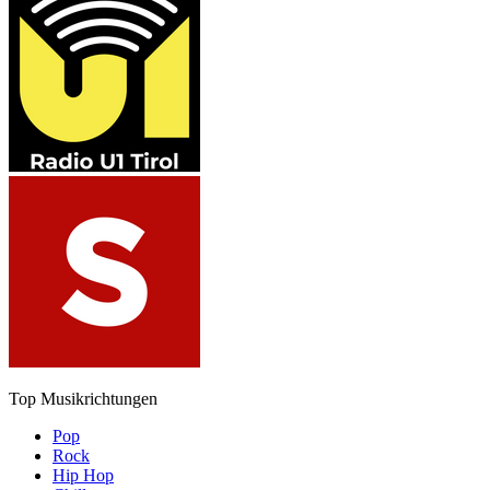
Top Musikrichtungen
Pop
Rock
Hip Hop