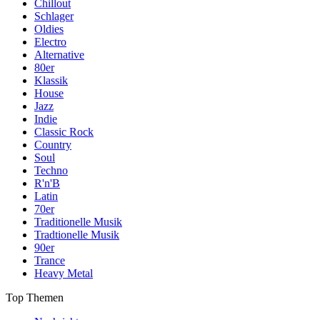
Chillout
Schlager
Oldies
Electro
Alternative
80er
Klassik
House
Jazz
Indie
Classic Rock
Country
Soul
Techno
R'n'B
Latin
70er
Traditionelle Musik
Tradtionelle Musik
90er
Trance
Heavy Metal
Top Themen