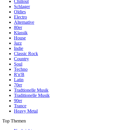
Chillout
Schlager
Oldies
Electro
Alternative
80er
Klassik
House
Jazz
Indie
Classic Rock
Country
Soul
Techno
R'n'B
Latin
70er
Tradtionelle Musik
Traditionelle Musik
90er
Trance
Heavy Metal
Top Themen