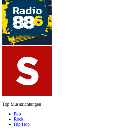
Top Musikrichtungen
Pop
Rock
Hip Hop