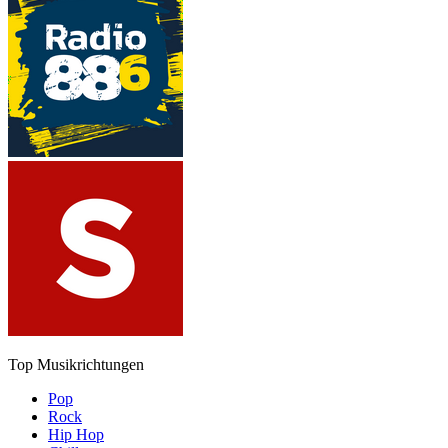
Top Musikrichtungen
Pop
Rock
Hip Hop