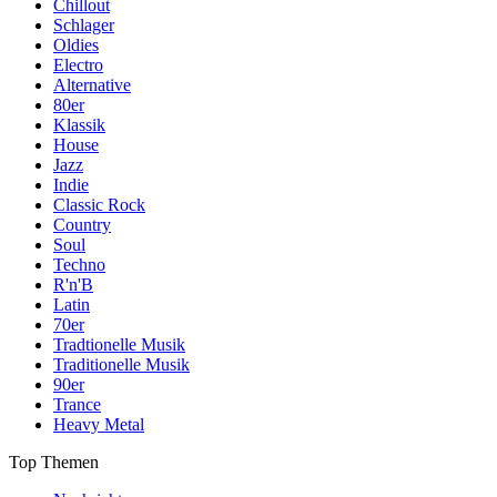
Chillout
Schlager
Oldies
Electro
Alternative
80er
Klassik
House
Jazz
Indie
Classic Rock
Country
Soul
Techno
R'n'B
Latin
70er
Tradtionelle Musik
Traditionelle Musik
90er
Trance
Heavy Metal
Top Themen