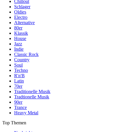
Chillout
Schlager
Oldies
Electro
Alternative
80er
Klassik
House
Jazz
Indie
Classic Rock
Country
Soul
Techno
R'n'B
Latin
70er
Traditionelle Musik
Tradtionelle Musik
90er
Trance
Heavy Metal
Top Themen