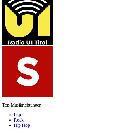
Top Musikrichtungen
Pop
Rock
Hip Hop