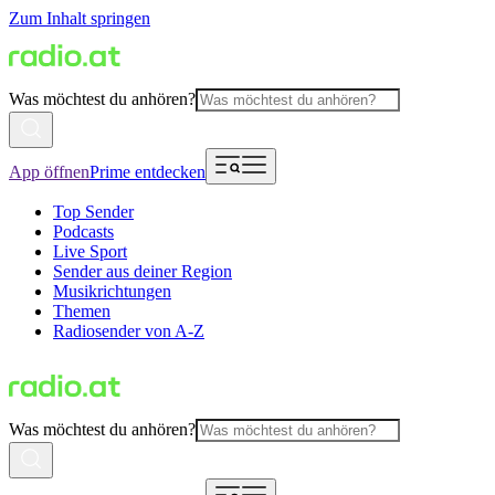
Zum Inhalt springen
Was möchtest du anhören?
App öffnen
Prime entdecken
Top Sender
Podcasts
Live Sport
Sender aus deiner Region
Musikrichtungen
Themen
Radiosender von A-Z
Was möchtest du anhören?