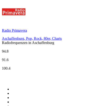
Radio Primavera
Aschaffenburg, Pop, Rock, 80er, Charts
Radiofrequenzen in Aschaffenburg
Deutschlandfunk Kultur
94.8
Radio Galaxy Aschaffenburg
91.6
Radio Primavera
100.4
Top 100 auf
radio.at
1
.
Hitradio Ö3
2
.
ORF Radio Wien
3
.
Radio Bollerwagen
4
.
kronehit