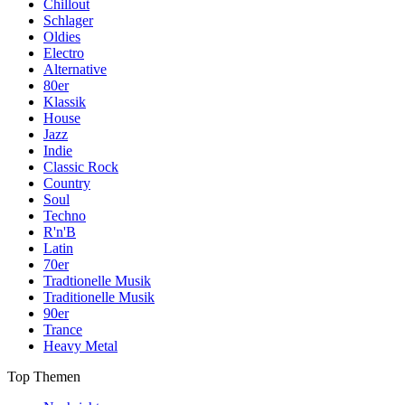
Chillout
Schlager
Oldies
Electro
Alternative
80er
Klassik
House
Jazz
Indie
Classic Rock
Country
Soul
Techno
R'n'B
Latin
70er
Tradtionelle Musik
Traditionelle Musik
90er
Trance
Heavy Metal
Top Themen