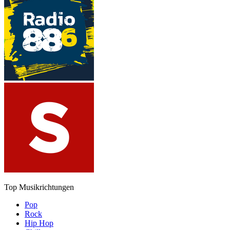
Top Musikrichtungen
Pop
Rock
Hip Hop