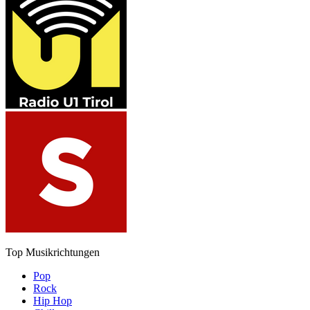
Top Musikrichtungen
Pop
Rock
Hip Hop