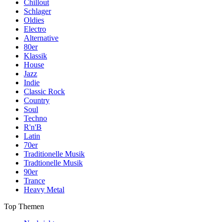
Chillout
Schlager
Oldies
Electro
Alternative
80er
Klassik
House
Jazz
Indie
Classic Rock
Country
Soul
Techno
R'n'B
Latin
70er
Traditionelle Musik
Tradtionelle Musik
90er
Trance
Heavy Metal
Top Themen