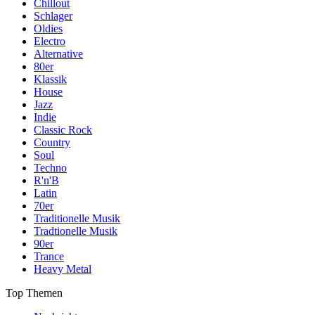
Chillout
Schlager
Oldies
Electro
Alternative
80er
Klassik
House
Jazz
Indie
Classic Rock
Country
Soul
Techno
R'n'B
Latin
70er
Traditionelle Musik
Tradtionelle Musik
90er
Trance
Heavy Metal
Top Themen