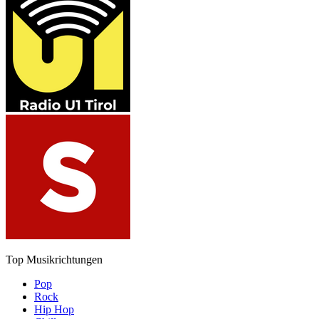
Top Musikrichtungen
Pop
Rock
Hip Hop