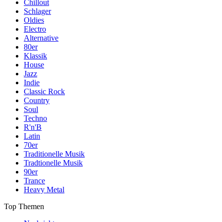
Chillout
Schlager
Oldies
Electro
Alternative
80er
Klassik
House
Jazz
Indie
Classic Rock
Country
Soul
Techno
R'n'B
Latin
70er
Traditionelle Musik
Tradtionelle Musik
90er
Trance
Heavy Metal
Top Themen