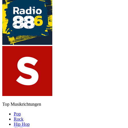
Top Musikrichtungen
Pop
Rock
Hip Hop