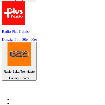
Radio Plus Gdańsk
Danzig, Pop, 80er, 90er
Radio Eska Trójmiasto
Danzig, Charts
Top 100 auf
radio.at
1
.
Hitradio Ö3
2
.
ORF Radio Wien