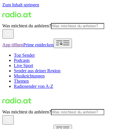
Zum Inhalt springen
Was möchtest du anhören?
App öffnen
Prime entdecken
Top Sender
Podcasts
Live Sport
Sender aus deiner Region
Musikrichtungen
Themen
Radiosender von A-Z
Was möchtest du anhören?