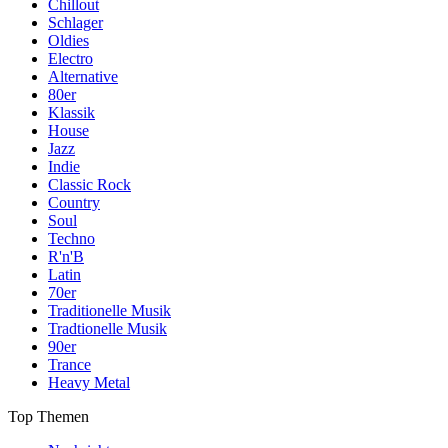
Chillout
Schlager
Oldies
Electro
Alternative
80er
Klassik
House
Jazz
Indie
Classic Rock
Country
Soul
Techno
R'n'B
Latin
70er
Traditionelle Musik
Tradtionelle Musik
90er
Trance
Heavy Metal
Top Themen