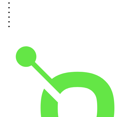
5
.
Geschichten aus der Geschichte
6
.
RONZHEIMER.
7
.
Mordlust
8
.
Was bisher geschah - Geschichtspodcast
9
.
FALTER Radio
10
.
STREITWERT