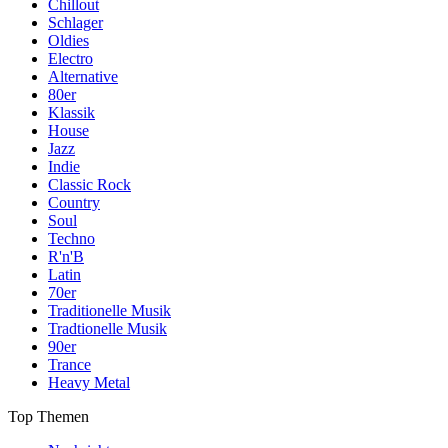
Chillout
Schlager
Oldies
Electro
Alternative
80er
Klassik
House
Jazz
Indie
Classic Rock
Country
Soul
Techno
R'n'B
Latin
70er
Traditionelle Musik
Tradtionelle Musik
90er
Trance
Heavy Metal
Top Themen