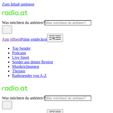
Zum Inhalt springen
Was möchtest du anhören?
App öffnen
Prime entdecken
Top Sender
Podcasts
Live Sport
Sender aus deiner Region
Musikrichtungen
Themen
Radiosender von A-Z
Was möchtest du anhören?