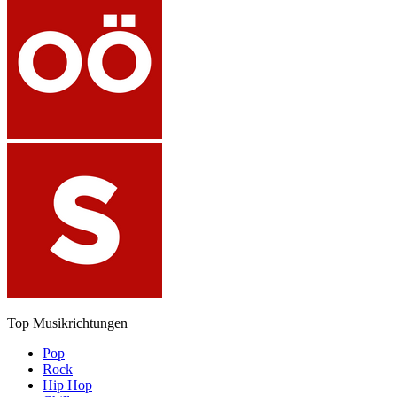
Top Musikrichtungen
Pop
Rock
Hip Hop