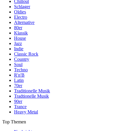
Chillout
Schlager
Oldies
Electro
Alternative
80er
Klassik
House
Jazz
Indie
Classic Rock
Country
Soul
Techno
R'n'B
Latin
70er
Traditionelle Musik
Tradtionelle Musik
90er
Trance
Heavy Metal
Top Themen