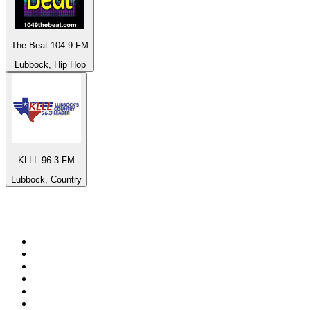
The Beat 104.9 FM
Lubbock, Hip Hop
KLLL 96.3 FM
Lubbock, Country
Top 100 auf
radio.at
1
.
Hitradio Ö3
2
.
ORF Radio Wien
3
.
Radio Bollerwagen
4
.
kronehit
5
.
ORF Radio Steiermark
6
.
ORF Radio Tirol