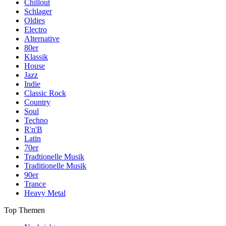
Chillout
Schlager
Oldies
Electro
Alternative
80er
Klassik
House
Jazz
Indie
Classic Rock
Country
Soul
Techno
R'n'B
Latin
70er
Tradtionelle Musik
Traditionelle Musik
90er
Trance
Heavy Metal
Top Themen