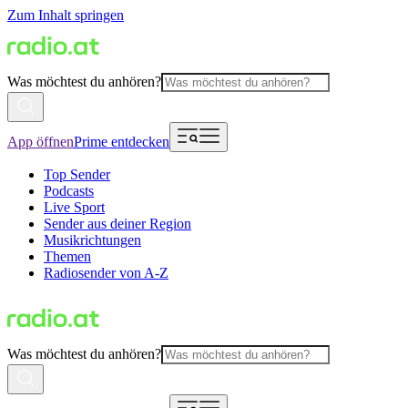
Zum Inhalt springen
Was möchtest du anhören?
App öffnen
Prime entdecken
Top Sender
Podcasts
Live Sport
Sender aus deiner Region
Musikrichtungen
Themen
Radiosender von A-Z
Was möchtest du anhören?