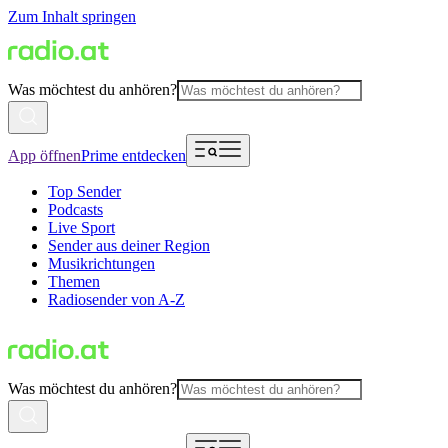
Zum Inhalt springen
Was möchtest du anhören?
App öffnen
Prime entdecken
Top Sender
Podcasts
Live Sport
Sender aus deiner Region
Musikrichtungen
Themen
Radiosender von A-Z
Was möchtest du anhören?