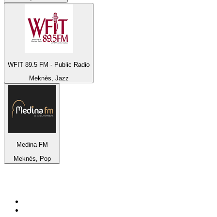
WFIT 89.5 FM - Public Radio
Meknès, Jazz
Medina FM
Meknès, Pop
Top 100 auf
radio.at
1
.
Hitradio Ö3
2
.
ORF Radio Wien