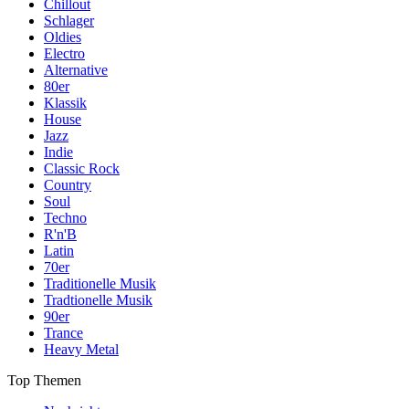
Chillout
Schlager
Oldies
Electro
Alternative
80er
Klassik
House
Jazz
Indie
Classic Rock
Country
Soul
Techno
R'n'B
Latin
70er
Traditionelle Musik
Tradtionelle Musik
90er
Trance
Heavy Metal
Top Themen