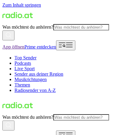
Zum Inhalt springen
Was möchtest du anhören?
App öffnen
Prime entdecken
Top Sender
Podcasts
Live Sport
Sender aus deiner Region
Musikrichtungen
Themen
Radiosender von A-Z
Was möchtest du anhören?