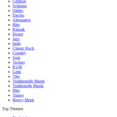
Chillout
Schlager
Oldies
Electro
Alternative
80er
Klassik
House
Jazz
Indie
Classic Rock
Country
Soul
Techno
R'n'B
Latin
70er
Traditionelle Musik
Tradtionelle Musik
90er
Trance
Heavy Metal
Top Themen