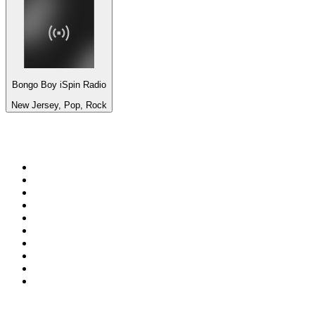
Bongo Boy iSpin Radio
New Jersey, Pop, Rock
Top 100 auf
radio.at
1
.
Hitradio Ö3
2
.
ORF Radio Wien
3
.
Radio Bollerwagen
4
.
kronehit
5
.
ORF Radio Steiermark
6
.
ORF Radio Tirol
7
.
Radio U1 Tirol
8
.
ORF Radio Oberösterreich
9
.
Radio 88.6
10
.
ORF Radio Salzburg
Top 100 Podcasts in
Österreich