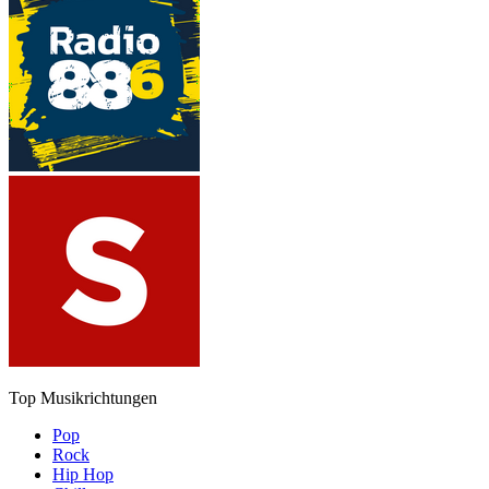
Top Musikrichtungen
Pop
Rock
Hip Hop