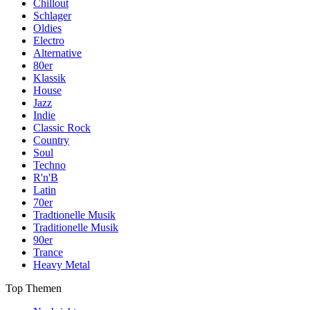
Chillout
Schlager
Oldies
Electro
Alternative
80er
Klassik
House
Jazz
Indie
Classic Rock
Country
Soul
Techno
R'n'B
Latin
70er
Tradtionelle Musik
Traditionelle Musik
90er
Trance
Heavy Metal
Top Themen