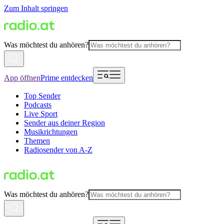
Zum Inhalt springen
Was möchtest du anhören?
App öffnen
Prime entdecken
Top Sender
Podcasts
Live Sport
Sender aus deiner Region
Musikrichtungen
Themen
Radiosender von A-Z
Was möchtest du anhören?