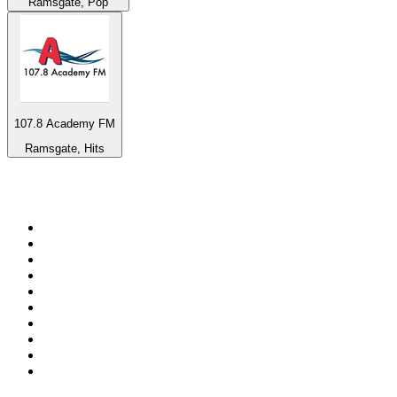
Ramsgate, Pop
107.8 Academy FM
Ramsgate, Hits
Top 100 auf
radio.at
1
.
Hitradio Ö3
2
.
ORF Radio Wien
3
.
Radio Bollerwagen
4
.
kronehit
5
.
ORF Radio Steiermark
6
.
ORF Radio Tirol
7
.
Radio U1 Tirol
8
.
ORF Radio Oberösterreich
9
.
Radio 88.6
10
.
ORF Radio Salzburg