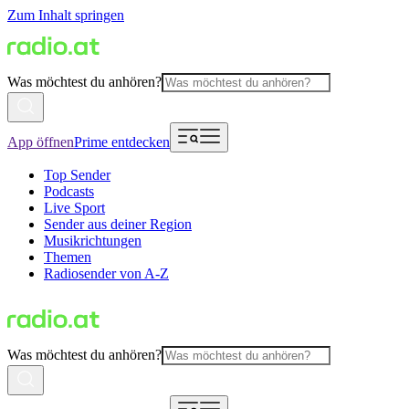
Zum Inhalt springen
Was möchtest du anhören?
App öffnen
Prime entdecken
Top Sender
Podcasts
Live Sport
Sender aus deiner Region
Musikrichtungen
Themen
Radiosender von A-Z
Was möchtest du anhören?