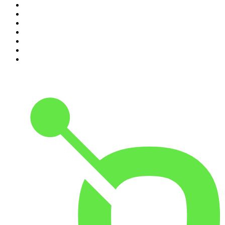
4
.
MINDGAMES Podcast
5
.
Klenk + Reiter
6
.
Inside Austria
7
.
Geschichten aus der Geschichte
8
.
RONZHEIMER.
9
.
FALTER Radio
10
.
MORD AUF EX