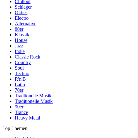
Chillout
Schlager
Oldies
Electro
Alternative
80er
Klassik
House
Jazz
Indie
Classic Rock
Country
Soul
Techno
R'n'B
Latin
70er
Tradtionelle Musik
Traditionelle Musik
90er
Trance
Heavy Metal
Top Themen