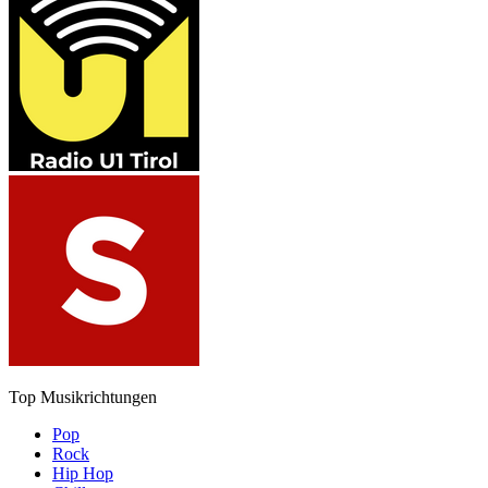
Top Musikrichtungen
Pop
Rock
Hip Hop