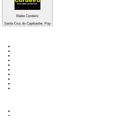
Rádio Cordeiro
Santa Cruz do Capibaribe, Pop
Top 100 auf
radio.at
1
.
Hitradio Ö3
2
.
ORF Radio Wien
3
.
Radio Bollerwagen
4
.
kronehit
5
.
ORF Radio Steiermark
6
.
Radio 88.6
7
.
ORF Radio Tirol
8
.
ORF Radio Oberösterreich
9
.
Radio U1 Tirol
10
.
ORF Radio Salzburg
Top 100 Podcasts in
Österreich
1
.
Thema des Tages
2
.
MINDGAMES Podcast