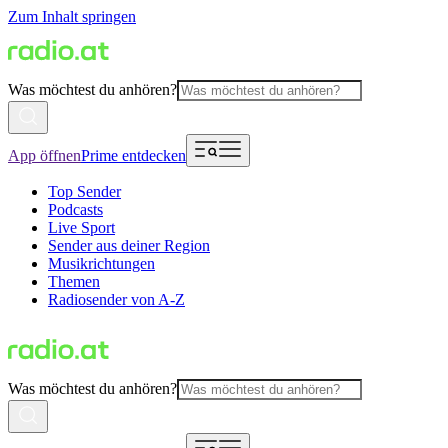
Zum Inhalt springen
Was möchtest du anhören?
App öffnen
Prime entdecken
Top Sender
Podcasts
Live Sport
Sender aus deiner Region
Musikrichtungen
Themen
Radiosender von A-Z
Was möchtest du anhören?