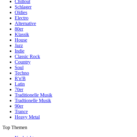
Chillout
Schlager
Oldies
Electro
Alternative
80er
Klassik
House
Jazz
Indie
Classic Rock
Country
Soul
Techno
R'n'B
Latin
70er
Traditionelle Musik
Tradtionelle Musik
90er
Trance
Heavy Metal
Top Themen