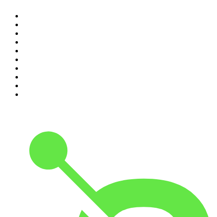
1
.
Thema des Tages
2
.
MINDGAMES Podcast
3
.
Ö1 Journale
4
.
Geschichten aus der Geschichte
5
.
RONZHEIMER.
6
.
Mordlust
7
.
MORD AUF EX
8
.
FALTER Radio
9
.
Was bisher geschah - Geschichtspodcast
10
.
Servus. Grüezi. Hallo.