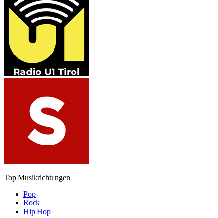
Top Musikrichtungen
Pop
Rock
Hip Hop