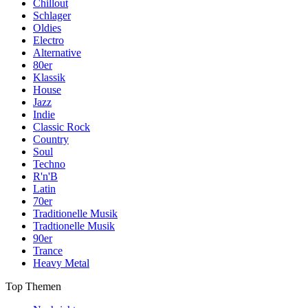
Chillout
Schlager
Oldies
Electro
Alternative
80er
Klassik
House
Jazz
Indie
Classic Rock
Country
Soul
Techno
R'n'B
Latin
70er
Traditionelle Musik
Tradtionelle Musik
90er
Trance
Heavy Metal
Top Themen