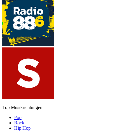
Top Musikrichtungen
Pop
Rock
Hip Hop