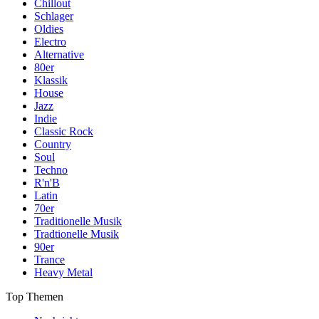
Chillout
Schlager
Oldies
Electro
Alternative
80er
Klassik
House
Jazz
Indie
Classic Rock
Country
Soul
Techno
R'n'B
Latin
70er
Traditionelle Musik
Tradtionelle Musik
90er
Trance
Heavy Metal
Top Themen