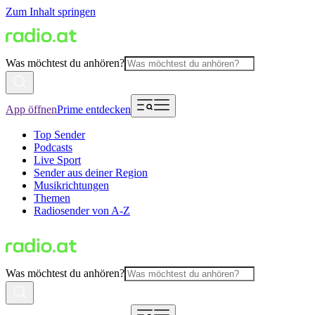
Zum Inhalt springen
Was möchtest du anhören?
App öffnen
Prime entdecken
Top Sender
Podcasts
Live Sport
Sender aus deiner Region
Musikrichtungen
Themen
Radiosender von A-Z
Was möchtest du anhören?