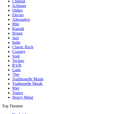
Chillout
Schlager
Oldies
Electro
Alternative
80er
Klassik
House
Jazz
Indie
Classic Rock
Country
Soul
Techno
R'n'B
Latin
70er
Traditionelle Musik
Tradtionelle Musik
90er
Trance
Heavy Metal
Top Themen