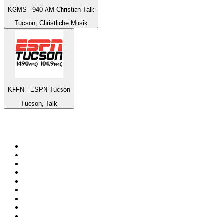
KGMS - 940 AM Christian Talk
Tucson, Christliche Musik
KFFN - ESPN Tucson
Tucson, Talk
Top 100 auf
radio.at
1
.
Hitradio Ö3
2
.
ORF Radio Wien
3
.
Radio Bollerwagen
4
.
kronehit
5
.
ORF Radio Steiermark
6
.
Radio 88.6
7
.
ORF Radio Tirol
8
.
ORF Radio Oberösterreich
9
.
Radio U1 Tirol