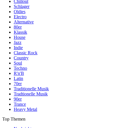
Chillout
Schlager
Oldies
Electro
Alternative
80er
Klassik
House
Jazz
Indie
Classic Rock
Country
Soul
Techno
R'n'B
Latin
70er
Traditionelle Musik
Tradtionelle Musik
90er
Trance
Heavy Metal
Top Themen