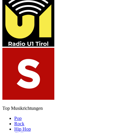
Top Musikrichtungen
Pop
Rock
Hip Hop