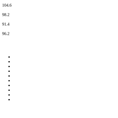
Deutschlandfunk Kultur
104.6
ENERGY Sachsen
98.2
MDR Aktuell
91.4
Radio Zwickau
96.2
Top 100 auf
radio.at
1
.
Hitradio Ö3
2
.
ORF Radio Wien
3
.
Radio Bollerwagen
4
.
kronehit
5
.
ORF Radio Steiermark
6
.
Radio 88.6
7
.
ORF Radio Tirol
8
.
Radio U1 Tirol
9
.
ORF Radio Oberösterreich
10
.
ORF Radio Salzburg
Top 100 Podcasts in
Österreich