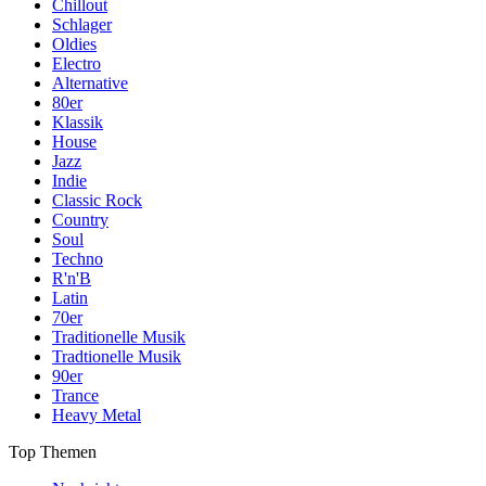
Chillout
Schlager
Oldies
Electro
Alternative
80er
Klassik
House
Jazz
Indie
Classic Rock
Country
Soul
Techno
R'n'B
Latin
70er
Traditionelle Musik
Tradtionelle Musik
90er
Trance
Heavy Metal
Top Themen