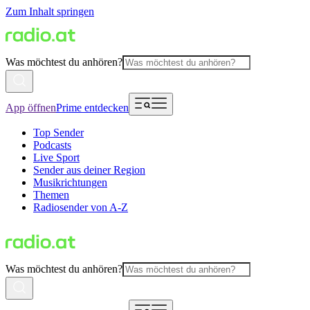
Zum Inhalt springen
Was möchtest du anhören?
App öffnen
Prime entdecken
Top Sender
Podcasts
Live Sport
Sender aus deiner Region
Musikrichtungen
Themen
Radiosender von A-Z
Was möchtest du anhören?