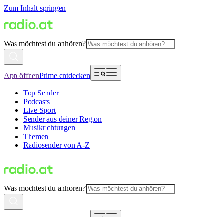
Zum Inhalt springen
Was möchtest du anhören?
App öffnen
Prime entdecken
Top Sender
Podcasts
Live Sport
Sender aus deiner Region
Musikrichtungen
Themen
Radiosender von A-Z
Was möchtest du anhören?