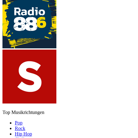
Top Musikrichtungen
Pop
Rock
Hip Hop