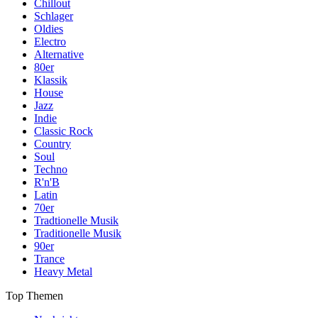
Chillout
Schlager
Oldies
Electro
Alternative
80er
Klassik
House
Jazz
Indie
Classic Rock
Country
Soul
Techno
R'n'B
Latin
70er
Tradtionelle Musik
Traditionelle Musik
90er
Trance
Heavy Metal
Top Themen