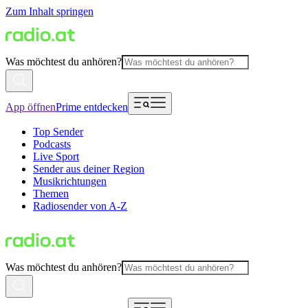
Zum Inhalt springen
Was möchtest du anhören?
App öffnen
Prime entdecken
Top Sender
Podcasts
Live Sport
Sender aus deiner Region
Musikrichtungen
Themen
Radiosender von A-Z
Was möchtest du anhören?