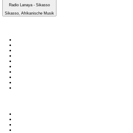
Radio Lanaya - Sikasso
Sikasso, Afrikanische Musik
Top 100 auf
radio.at
1
.
Hitradio Ö3
2
.
ORF Radio Wien
3
.
Radio Bollerwagen
4
.
kronehit
5
.
ORF Radio Steiermark
6
.
Radio 88.6
7
.
ORF Radio Tirol
8
.
Radio U1 Tirol
9
.
ORF Radio Oberösterreich
10
.
ORF Radio Salzburg
Top 100 Podcasts in
Österreich
1
.
Thema des Tages
2
.
MINDGAMES Podcast
3
.
Ö1 Journale
4
.
MORD AUF EX