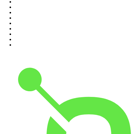
2
.
MINDGAMES Podcast
3
.
Ö1 Journale
4
.
MORD AUF EX
5
.
Geschichten aus der Geschichte
6
.
RONZHEIMER.
7
.
Mordlust
8
.
Was bisher geschah - Geschichtspodcast
9
.
FALTER Radio
10
.
STREITWERT