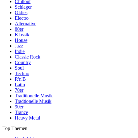
Chillout
Schlager
Oldies
Electro
Alternative
80er
Klassik
House
Jazz
Indie
Classic Rock
Country
Soul
Techno
R'n'B
Latin
70er
Traditionelle Musik
Tradtionelle Musik
90er
Trance
Heavy Metal
Top Themen