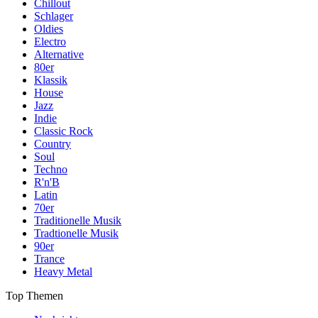
Chillout
Schlager
Oldies
Electro
Alternative
80er
Klassik
House
Jazz
Indie
Classic Rock
Country
Soul
Techno
R'n'B
Latin
70er
Traditionelle Musik
Tradtionelle Musik
90er
Trance
Heavy Metal
Top Themen