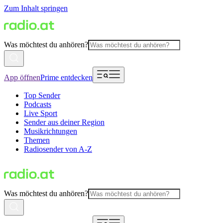
Zum Inhalt springen
Was möchtest du anhören?
App öffnen
Prime entdecken
Top Sender
Podcasts
Live Sport
Sender aus deiner Region
Musikrichtungen
Themen
Radiosender von A-Z
Was möchtest du anhören?