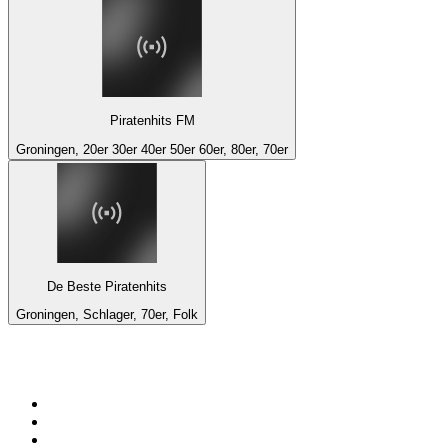
Piratenhits FM
Groningen, 20er 30er 40er 50er 60er, 80er, 70er
De Beste Piratenhits
Groningen, Schlager, 70er, Folk
Top 100 auf
radio.at
1
.
Hitradio Ö3
2
.
ORF Radio Wien
3
.
Radio Bollerwagen