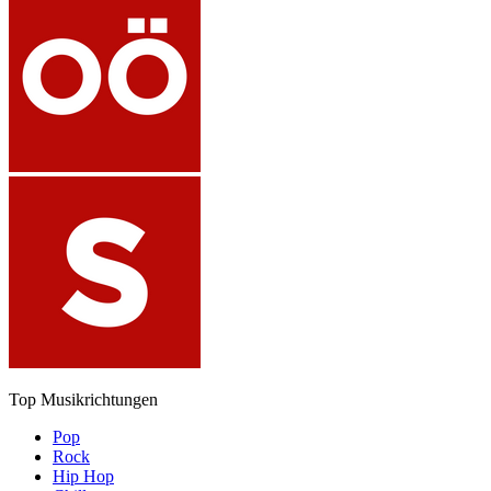
Top Musikrichtungen
Pop
Rock
Hip Hop