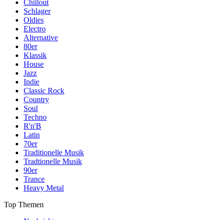
Chillout
Schlager
Oldies
Electro
Alternative
80er
Klassik
House
Jazz
Indie
Classic Rock
Country
Soul
Techno
R'n'B
Latin
70er
Traditionelle Musik
Tradtionelle Musik
90er
Trance
Heavy Metal
Top Themen