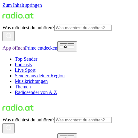
Zum Inhalt springen
Was möchtest du anhören?
App öffnen
Prime entdecken
Top Sender
Podcasts
Live Sport
Sender aus deiner Region
Musikrichtungen
Themen
Radiosender von A-Z
Was möchtest du anhören?