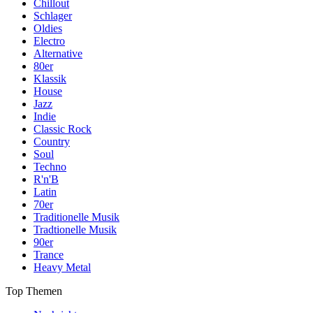
Chillout
Schlager
Oldies
Electro
Alternative
80er
Klassik
House
Jazz
Indie
Classic Rock
Country
Soul
Techno
R'n'B
Latin
70er
Traditionelle Musik
Tradtionelle Musik
90er
Trance
Heavy Metal
Top Themen