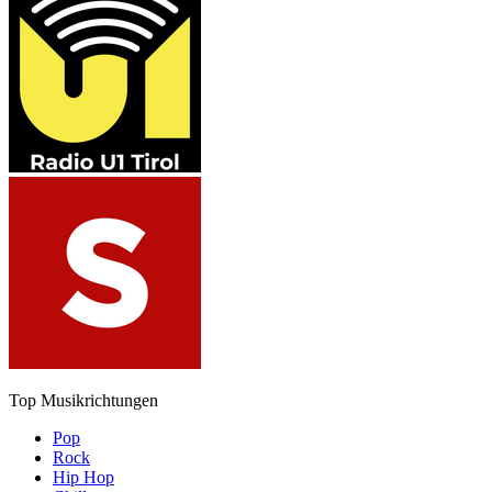
Top Musikrichtungen
Pop
Rock
Hip Hop