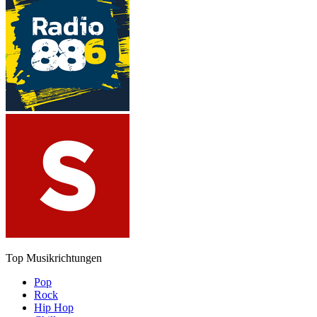
Top Musikrichtungen
Pop
Rock
Hip Hop