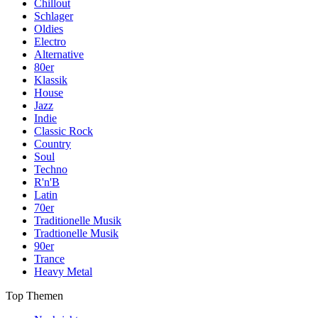
Chillout
Schlager
Oldies
Electro
Alternative
80er
Klassik
House
Jazz
Indie
Classic Rock
Country
Soul
Techno
R'n'B
Latin
70er
Traditionelle Musik
Tradtionelle Musik
90er
Trance
Heavy Metal
Top Themen