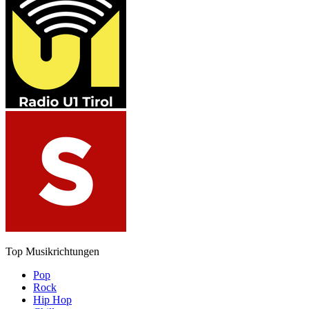
Top Musikrichtungen
Pop
Rock
Hip Hop