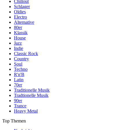
Chillout
Schlager
Oldies
Electro
Alternative
80er
Klassik
House
Jazz
Indie
Classic Rock
Country
Soul
Techno
R'n'B
Latin
70er
Traditionelle Musik
Tradtionelle Musik
90er
Trance
Heavy Metal
Top Themen