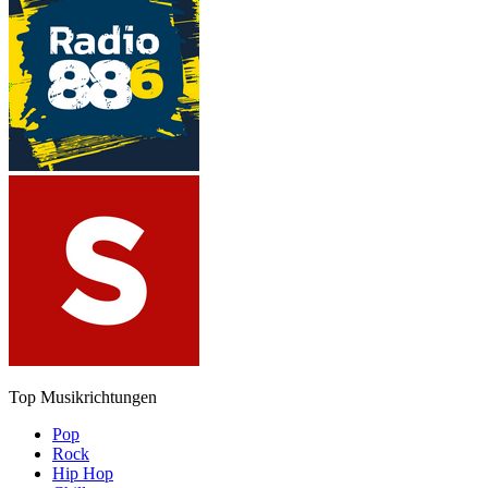
Top Musikrichtungen
Pop
Rock
Hip Hop