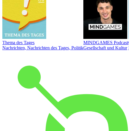
Thema des Tages
MINDGAMES Podcast
Ö
Nachrichten, Nachrichten des Tages, Politik
Gesellschaft und Kultur
N