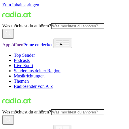
Zum Inhalt springen
Was möchtest du anhören?
App öffnen
Prime entdecken
Top Sender
Podcasts
Live Sport
Sender aus deiner Region
Musikrichtungen
Themen
Radiosender von A-Z
Was möchtest du anhören?