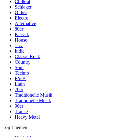
Chillout
Schlager
Oldies
Electro
Alternative
80er
Klassik
House
Jazz
Indie
Classic Rock
Country
Soul
Techno
R'n'B
Latin
70er
Traditionelle Musik
Tradtionelle Musik
90er
Trance
Heavy Metal
Top Themen