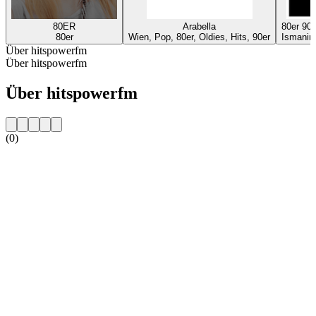
80ER
Arabella
80er 9
80er
Wien, Pop, 80er, Oldies, Hits, 90er
Ismaning
Über hitspowerfm
Über hitspowerfm
Über hitspowerfm
(0)
Sender-Website