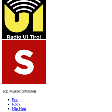
Top Musikrichtungen
Pop
Rock
Hip Hop