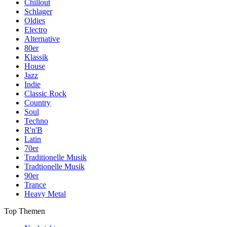
Chillout
Schlager
Oldies
Electro
Alternative
80er
Klassik
House
Jazz
Indie
Classic Rock
Country
Soul
Techno
R'n'B
Latin
70er
Traditionelle Musik
Tradtionelle Musik
90er
Trance
Heavy Metal
Top Themen