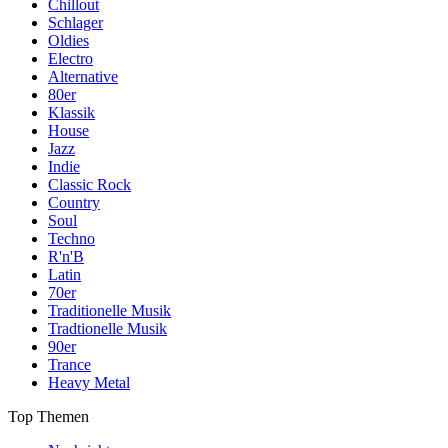
Chillout
Schlager
Oldies
Electro
Alternative
80er
Klassik
House
Jazz
Indie
Classic Rock
Country
Soul
Techno
R'n'B
Latin
70er
Traditionelle Musik
Tradtionelle Musik
90er
Trance
Heavy Metal
Top Themen