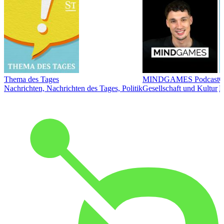
Thema des Tages
MINDGAMES Podcast
Ö
Nachrichten, Nachrichten des Tages, Politik
Gesellschaft und Kultur
N