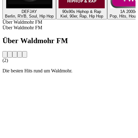
DEFJAY
90s90s Hiphop & Rap
1A 2000er
Berlin, R'n'B, Soul, Hip Hop
Kiel, 90er, Rap, Hip Hop
Pop, Hits, Hous
Über Waldmohr FM
Über Waldmohr FM
Über Waldmohr FM
(2)
Die besten Hits rund um Waldmohr.
Sender-Website