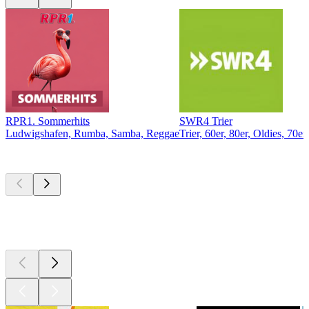
RPR1. Sommerhits
SWR4 Trier
Ludwigshafen, Rumba, Samba, Reggae
Trier, 60er, 80er, Oldies, 70er
Top
Podcasts
Top
Podcasts
Top
Podcasts