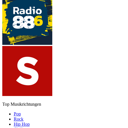
Top Musikrichtungen
Pop
Rock
Hip Hop