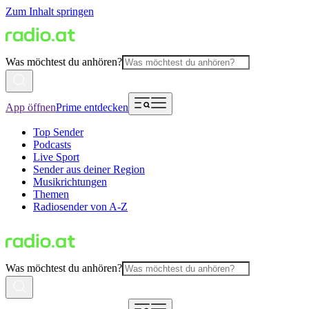
Zum Inhalt springen
Was möchtest du anhören?
App öffnen
Prime entdecken
Top Sender
Podcasts
Live Sport
Sender aus deiner Region
Musikrichtungen
Themen
Radiosender von A-Z
Was möchtest du anhören?