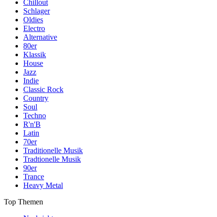
Chillout
Schlager
Oldies
Electro
Alternative
80er
Klassik
House
Jazz
Indie
Classic Rock
Country
Soul
Techno
R'n'B
Latin
70er
Traditionelle Musik
Tradtionelle Musik
90er
Trance
Heavy Metal
Top Themen