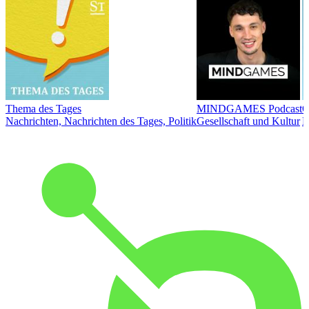
Thema des Tages
MINDGAMES Podcast
Ö
Nachrichten, Nachrichten des Tages, Politik
Gesellschaft und Kultur
N