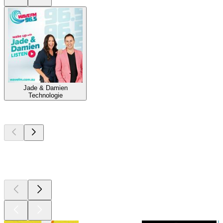
Jade & Damien
Technologie
Top
Podcasts
Top
Podcasts
Top
Podcasts