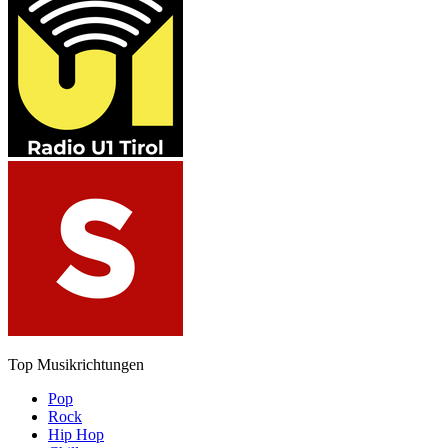
Top Musikrichtungen
Pop
Rock
Hip Hop