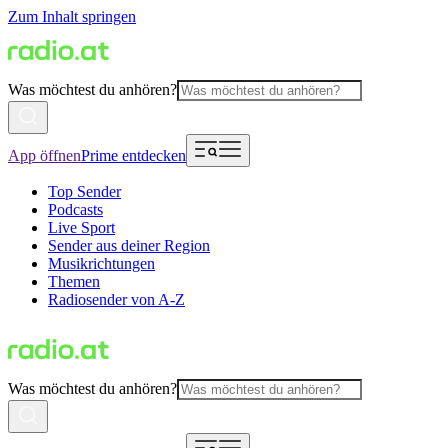
Zum Inhalt springen
Was möchtest du anhören?
App öffnen
Prime entdecken
Top Sender
Podcasts
Live Sport
Sender aus deiner Region
Musikrichtungen
Themen
Radiosender von A-Z
Was möchtest du anhören?