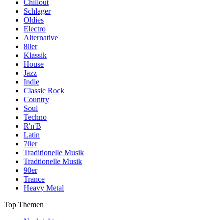
Chillout
Schlager
Oldies
Electro
Alternative
80er
Klassik
House
Jazz
Indie
Classic Rock
Country
Soul
Techno
R'n'B
Latin
70er
Traditionelle Musik
Tradtionelle Musik
90er
Trance
Heavy Metal
Top Themen