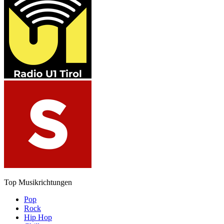
Top Musikrichtungen
Pop
Rock
Hip Hop