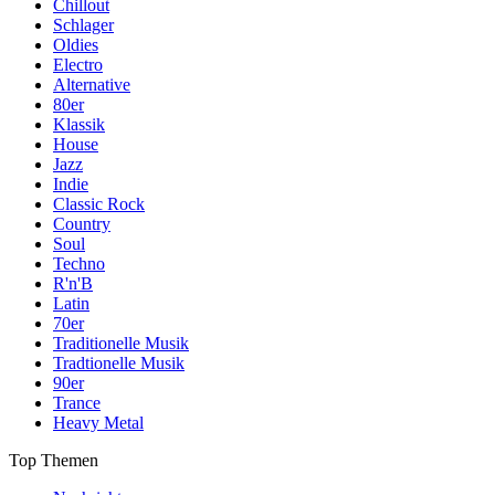
Chillout
Schlager
Oldies
Electro
Alternative
80er
Klassik
House
Jazz
Indie
Classic Rock
Country
Soul
Techno
R'n'B
Latin
70er
Traditionelle Musik
Tradtionelle Musik
90er
Trance
Heavy Metal
Top Themen