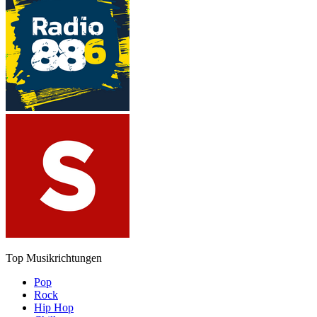
Top Musikrichtungen
Pop
Rock
Hip Hop