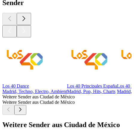
Sender
Los 40 Dance
Los 40 Principales España
Los 40 P
Madrid, Techno, Electro, Ambient
Madrid, Pop, Hits, Charts
Madrid, 
Weitere Sender aus Ciudad de México
Weitere Sender aus Ciudad de México
Weitere Sender aus Ciudad de México