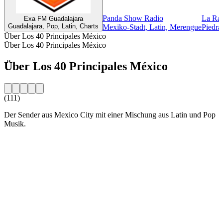
Panda Show Radio
La Ran
Exa FM Guadalajara
Guadalajara, Pop, Latin, Charts
Mexiko-Stadt, Latin, Merengue
Piedra
Über Los 40 Principales México
Über Los 40 Principales México
Über Los 40 Principales México
(111)
Der Sender aus Mexico City mit einer Mischung aus Latin und Pop
Musik.
Sender-Website