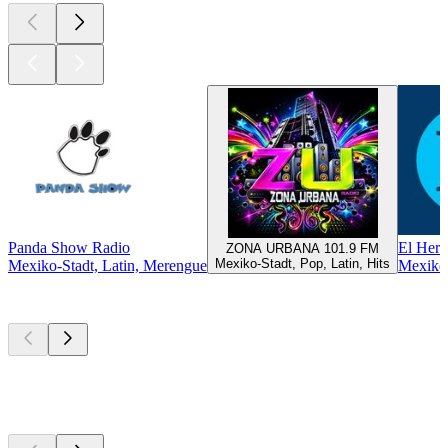
Panda Show Radio
El Hera
ZONA URBANA 101.9 FM
Mexiko-Stadt, Pop, Latin, Hits
Mexiko-Stadt, Latin, Merengue
Mexiko-
Top
Podcasts
Top
Podcasts
Top
Podcasts