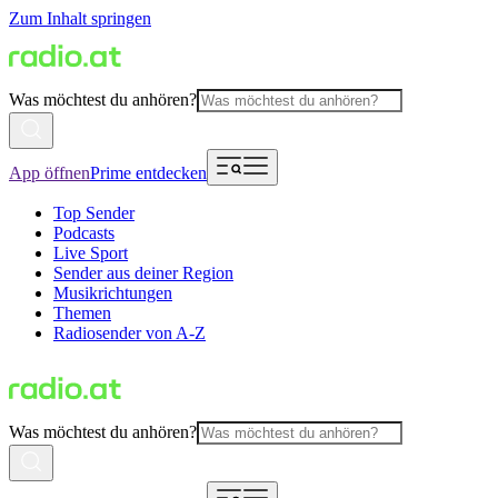
Zum Inhalt springen
Was möchtest du anhören?
App öffnen
Prime entdecken
Top Sender
Podcasts
Live Sport
Sender aus deiner Region
Musikrichtungen
Themen
Radiosender von A-Z
Was möchtest du anhören?