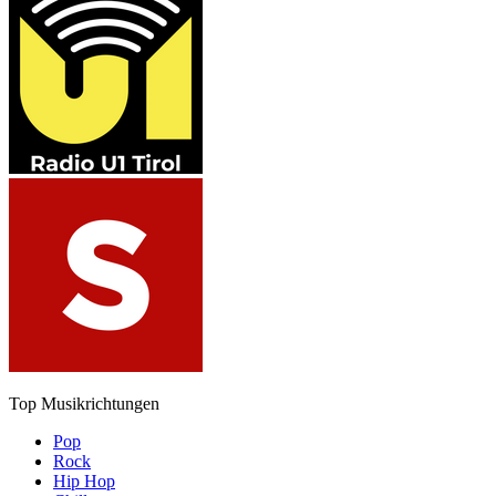
Top Musikrichtungen
Pop
Rock
Hip Hop