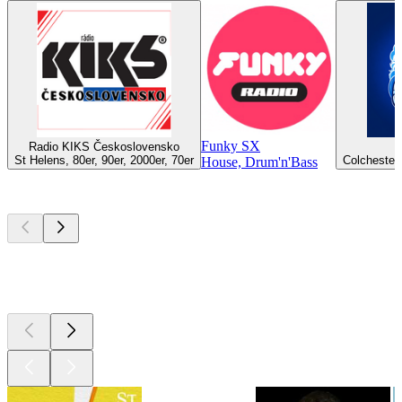
Funky SX
Radio KIKS Československo
St Helens, 80er, 90er, 2000er, 70er
Colchester,
House, Drum'n'Bass
Top
Podcasts
Top
Podcasts
Top
Podcasts