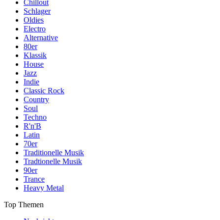
Chillout
Schlager
Oldies
Electro
Alternative
80er
Klassik
House
Jazz
Indie
Classic Rock
Country
Soul
Techno
R'n'B
Latin
70er
Traditionelle Musik
Tradtionelle Musik
90er
Trance
Heavy Metal
Top Themen