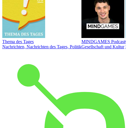
Thema des Tages
MINDGAMES Podcast
Ö
Nachrichten, Nachrichten des Tages, Politik
Gesellschaft und Kultur
N