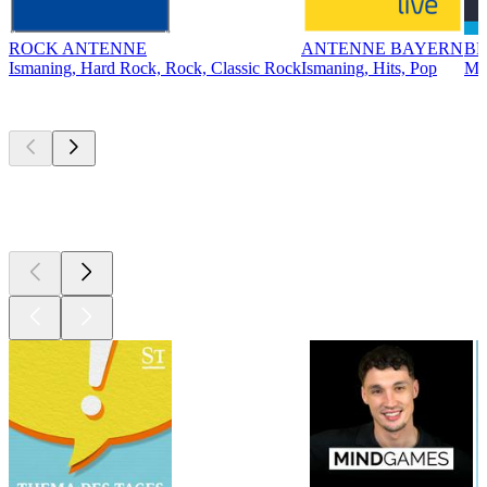
ROCK ANTENNE
ANTENNE BAYERN
BR
Ismaning, Hard Rock, Rock, Classic Rock
Ismaning, Hits, Pop
Mü
Top
Podcasts
Top
Podcasts
Top
Podcasts