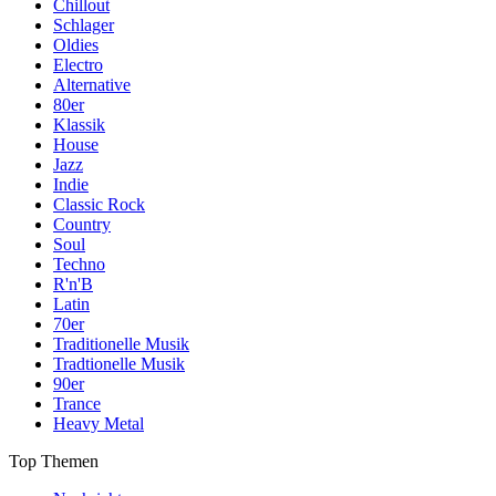
Chillout
Schlager
Oldies
Electro
Alternative
80er
Klassik
House
Jazz
Indie
Classic Rock
Country
Soul
Techno
R'n'B
Latin
70er
Traditionelle Musik
Tradtionelle Musik
90er
Trance
Heavy Metal
Top Themen