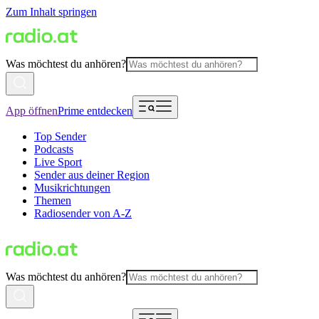
Zum Inhalt springen
Was möchtest du anhören?
App öffnen
Prime entdecken
Top Sender
Podcasts
Live Sport
Sender aus deiner Region
Musikrichtungen
Themen
Radiosender von A-Z
Was möchtest du anhören?