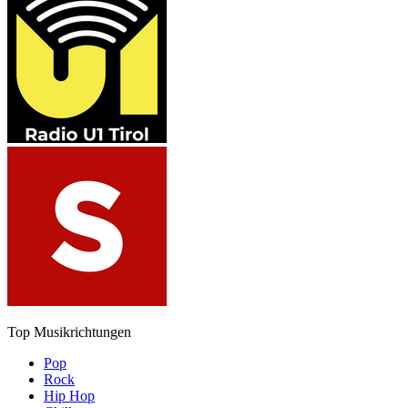
Top Musikrichtungen
Pop
Rock
Hip Hop