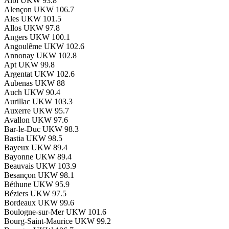
Albi
UKW 93.8
Alençon
UKW 106.7
Ales
UKW 101.5
Allos
UKW 97.8
Angers
UKW 100.1
Angoulême
UKW 102.6
Annonay
UKW 102.8
Apt
UKW 99.8
Argentat
UKW 102.6
Aubenas
UKW 88
Auch
UKW 90.4
Aurillac
UKW 103.3
Auxerre
UKW 95.7
Avallon
UKW 97.6
Bar-le-Duc
UKW 98.3
Bastia
UKW 98.5
Bayeux
UKW 89.4
Bayonne
UKW 89.4
Beauvais
UKW 103.9
Besançon
UKW 98.1
Béthune
UKW 95.9
Béziers
UKW 97.5
Bordeaux
UKW 99.6
Boulogne-sur-Mer
UKW 101.6
Bourg-Saint-Maurice
UKW 99.2