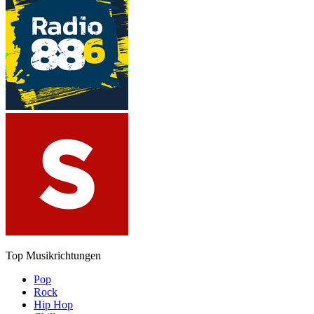
Top Musikrichtungen
Pop
Rock
Hip Hop