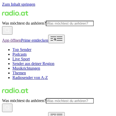
Zum Inhalt springen
Was möchtest du anhören?
App öffnen
Prime entdecken
Top Sender
Podcasts
Live Sport
Sender aus deiner Region
Musikrichtungen
Themen
Radiosender von A-Z
Was möchtest du anhören?