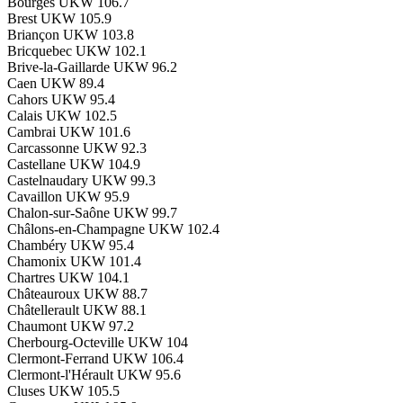
Bourges
UKW 106.7
Brest
UKW 105.9
Briançon
UKW 103.8
Bricquebec
UKW 102.1
Brive-la-Gaillarde
UKW 96.2
Caen
UKW 89.4
Cahors
UKW 95.4
Calais
UKW 102.5
Cambrai
UKW 101.6
Carcassonne
UKW 92.3
Castellane
UKW 104.9
Castelnaudary
UKW 99.3
Cavaillon
UKW 95.9
Chalon-sur-Saône
UKW 99.7
Châlons-en-Champagne
UKW 102.4
Chambéry
UKW 95.4
Chamonix
UKW 101.4
Chartres
UKW 104.1
Châteauroux
UKW 88.7
Châtellerault
UKW 88.1
Chaumont
UKW 97.2
Cherbourg-Octeville
UKW 104
Clermont-Ferrand
UKW 106.4
Clermont-l'Hérault
UKW 95.6
Cluses
UKW 105.5