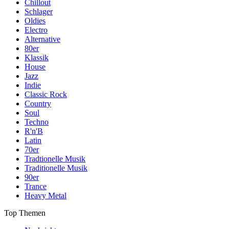
Chillout
Schlager
Oldies
Electro
Alternative
80er
Klassik
House
Jazz
Indie
Classic Rock
Country
Soul
Techno
R'n'B
Latin
70er
Tradtionelle Musik
Traditionelle Musik
90er
Trance
Heavy Metal
Top Themen