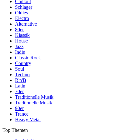
Chillout
Schlager
Oldies
Electro
Alternative
80er
Klassik
House
Jazz
Indie
Classic Rock
Country
Soul
Techno
R'n'B
Latin
70er
Traditionelle Musik
Tradtionelle Musik
90er
Trance
Heavy Metal
Top Themen