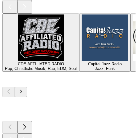
CDE AFFILIATED RADIO
Capital Jazz Radio
W
Pop, Christliche Musik, Rap, EDM, Soul
Jazz, Funk
Top
Podcasts
Top
Podcasts
Top
Podcasts