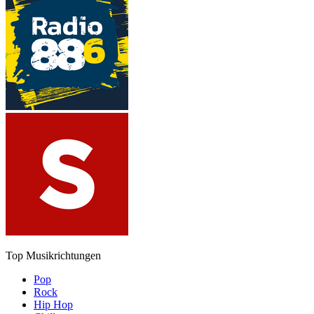
Top Musikrichtungen
Pop
Rock
Hip Hop