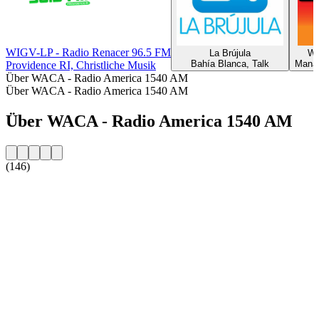
WIGV-LP - Radio Renacer 96.5 FM
La Brújula
WK
Bahía Blanca, Talk
Manas
Providence RI, Christliche Musik
Über WACA - Radio America 1540 AM
Über WACA - Radio America 1540 AM
Über WACA - Radio America 1540 AM
(146)
Sender-Website