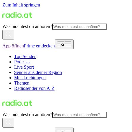
Zum Inhalt springen
Was möchtest du anhören?
App öffnen
Prime entdecken
Top Sender
Podcasts
Live Sport
Sender aus deiner Region
Musikrichtungen
Themen
Radiosender von A-Z
Was möchtest du anhören?