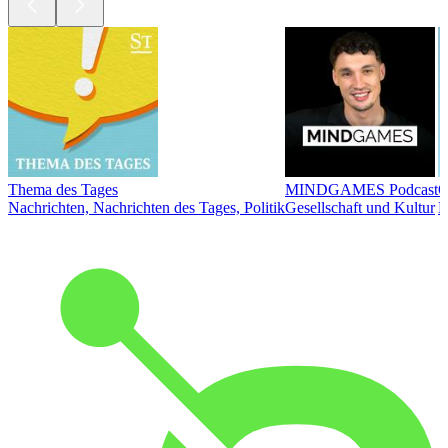
Thema des Tages
MINDGAMES Podcast
Ö
Nachrichten, Nachrichten des Tages, Politik
Gesellschaft und Kultur
N