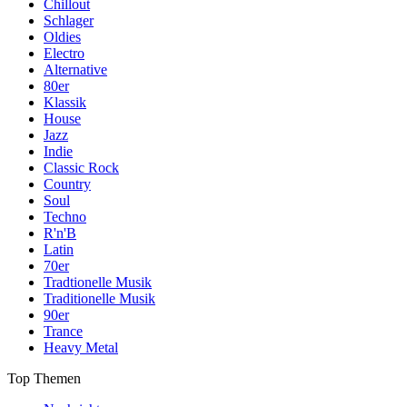
Chillout
Schlager
Oldies
Electro
Alternative
80er
Klassik
House
Jazz
Indie
Classic Rock
Country
Soul
Techno
R'n'B
Latin
70er
Tradtionelle Musik
Traditionelle Musik
90er
Trance
Heavy Metal
Top Themen