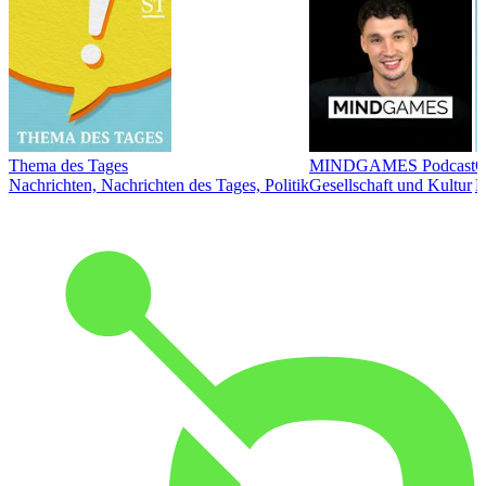
Thema des Tages
MINDGAMES Podcast
Ö
Nachrichten, Nachrichten des Tages, Politik
Gesellschaft und Kultur
N