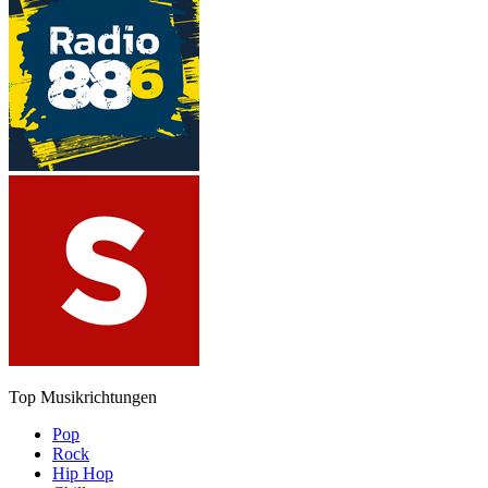
Top Musikrichtungen
Pop
Rock
Hip Hop