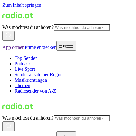
Zum Inhalt springen
Was möchtest du anhören?
App öffnen
Prime entdecken
Top Sender
Podcasts
Live Sport
Sender aus deiner Region
Musikrichtungen
Themen
Radiosender von A-Z
Was möchtest du anhören?